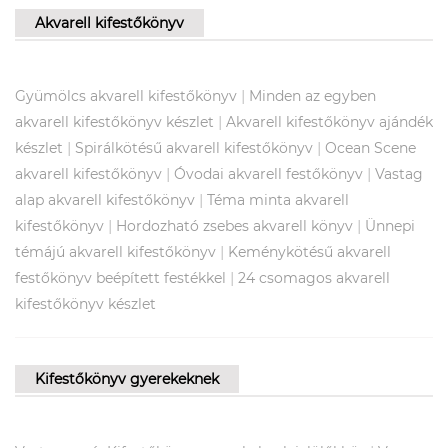
Akvarell kifestőkönyv
|
Gyümölcs akvarell kifestőkönyv
Minden az egyben
|
akvarell kifestőkönyv készlet
Akvarell kifestőkönyv ajándék
|
|
készlet
Spirálkötésű akvarell kifestőkönyv
Ocean Scene
|
|
akvarell kifestőkönyv
Óvodai akvarell festőkönyv
Vastag
|
alap akvarell kifestőkönyv
Téma minta akvarell
|
|
kifestőkönyv
Hordozható zsebes akvarell könyv
Ünnepi
|
témájú akvarell kifestőkönyv
Keménykötésű akvarell
|
festőkönyv beépített festékkel
24 csomagos akvarell
kifestőkönyv készlet
Kifestőkönyv gyerekeknek