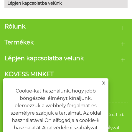
Lépjen kapcsolatba velünk
Rólunk
Termékek
Lépjen kapcsolatba velünk
KÖVESS MINKET
X
Cookie-kat használunk, hogy jobb
böngészési élményt kínáljunk,
elemezzük a webhely forgalmát és
személyre szabjuk a tartalmat. Az oldal
Copyright © 2026 Wenzhou Qide Packaging Co., Ltd.
használatával Ön elfogadja a cookie-k
Minden jog fenntartva.
Links
Sitemap
RSS
XML
Adatvédelmi szabályzat
használatát.
Adatvédelmi szabályzat