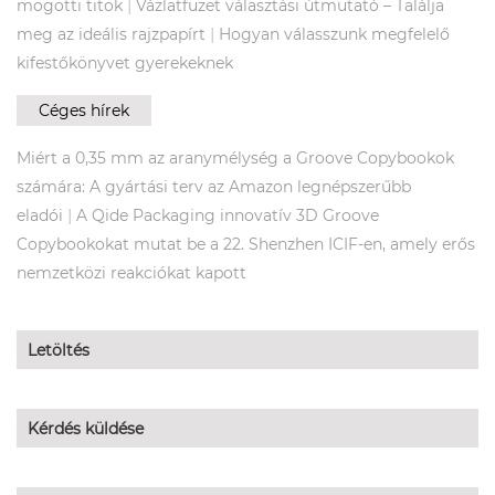
|
mögötti titok
Vázlatfüzet választási útmutató – Találja
|
meg az ideális rajzpapírt
Hogyan válasszunk megfelelő
kifestőkönyvet gyerekeknek
Céges hírek
Miért a 0,35 mm az aranymélység a Groove Copybookok
számára: A gyártási terv az Amazon legnépszerűbb
|
eladói
A Qide Packaging innovatív 3D Groove
Copybookokat mutat be a 22. Shenzhen ICIF-en, amely erős
nemzetközi reakciókat kapott
Letöltés
Kérdés küldése