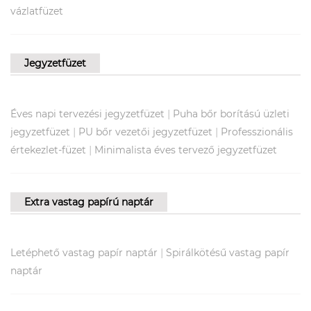
vázlatfüzet
Jegyzetfüzet
|
Éves napi tervezési jegyzetfüzet
Puha bőr borítású üzleti
|
|
jegyzetfüzet
PU bőr vezetői jegyzetfüzet
Professzionális
|
értekezlet-füzet
Minimalista éves tervező jegyzetfüzet
Extra vastag papírú naptár
|
Letéphető vastag papír naptár
Spirálkötésű vastag papír
naptár