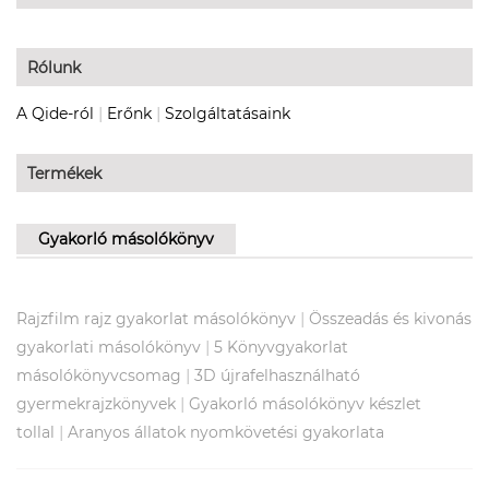
Rólunk
|
|
A Qide-ról
Erőnk
Szolgáltatásaink
Termékek
Gyakorló másolókönyv
|
Rajzfilm rajz gyakorlat másolókönyv
Összeadás és kivonás
|
gyakorlati másolókönyv
5 Könyvgyakorlat
|
másolókönyvcsomag
3D újrafelhasználható
|
gyermekrajzkönyvek
Gyakorló másolókönyv készlet
|
tollal
Aranyos állatok nyomkövetési gyakorlata