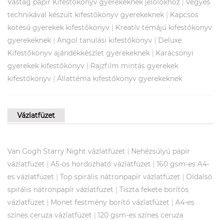
|
Vastag papír Kifestőkönyv gyerekeknek jelölőkhöz
Vegyes
|
technikával készült kifestőkönyv gyerekeknek
Kapcsos
|
kötésű gyerekek kifestőkönyv
Kreatív témájú kifestőkönyv
|
|
gyerekeknek
Angol tanulási kifestőkönyv
Deluxe
|
Kifestőkönyv ajándékkészlet gyerekeknek
Karácsonyi
|
gyerekek kifestőkönyv
Rajzfilm mintás gyerekek
|
kifestőkönyv
Állattéma kifestőkönyv gyerekeknek
Vázlatfüzet
|
Van Gogh Starry Night vázlatfüzet
Nehézsúlyú papír
|
|
vázlatfüzet
A5-ös hordozható vázlatfüzet
160 gsm-es A4-
|
|
es vázlatfüzet
Top spirális nátronpapír vázlatfüzet
Oldalsó
|
spirális nátronpapír vázlatfüzet
Tiszta fekete borítós
|
|
vázlatfüzet
Monet festmény borító vázlatfüzet
A4-es
|
színes ceruza vázlatfüzet
120 gsm-es színes ceruza