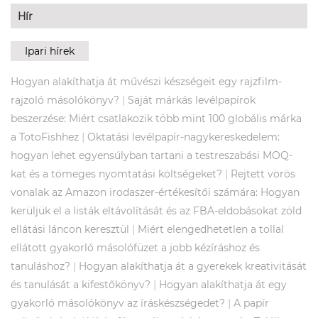
Hír
Ipari hírek
Hogyan alakíthatja át művészi készségeit egy rajzfilm-
|
rajzoló másolókönyv?
Saját márkás levélpapírok
beszerzése: Miért csatlakozik több mint 100 globális márka
|
a TotoFishhez
Oktatási levélpapír-nagykereskedelem:
hogyan lehet egyensúlyban tartani a testreszabási MOQ-
|
kat és a tömeges nyomtatási költségeket?
Rejtett vörös
vonalak az Amazon irodaszer-értékesítői számára: Hogyan
kerüljük el a listák eltávolítását és az FBA-eldobásokat zöld
|
ellátási láncon keresztül
Miért elengedhetetlen a tollal
ellátott gyakorló másolófüzet a jobb kézíráshoz és
|
tanuláshoz?
Hogyan alakíthatja át a gyerekek kreativitását
|
és tanulását a kifestőkönyv?
Hogyan alakíthatja át egy
|
gyakorló másolókönyv az íráskészségedet?
A papír